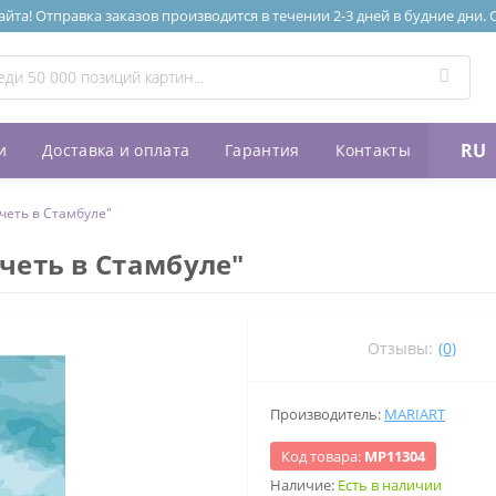
та! Отправка заказов производится в течении 2-3 дней в будние дни.
RU
и
Доставка и оплата
Гарантия
Контакты
четь в Стамбуле"
четь в Стамбуле"
Отзывы:
(0)
Производитель:
MARIART
Код товара:
МР11304
Наличие:
Есть в наличии