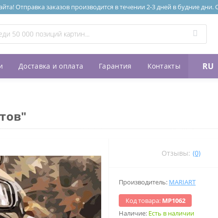
та! Отправка заказов производится в течении 2-3 дней в будние дни.
RU
и
Доставка и оплата
Гарантия
Контакты
тов"
Отзывы:
(0)
Производитель:
MARIART
Код товара:
МР1062
Наличие:
Есть в наличии