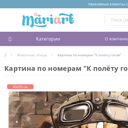
Уважаемые клиенты сай
Категории
О компани
Животные, птицы
Картина по номерам "К полёту готов"
Картина по номерам "К полёту го
40х50 см