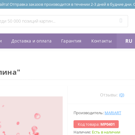
та! Отправка заказов производится в течении 2-3 дней в будние дни.
RU
и
Доставка и оплата
Гарантия
Контакты
лина"
Отзывы:
(0)
Производитель:
MARIART
Код товара:
МР0401
Наличие:
Есть в наличии