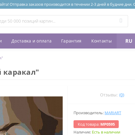
та! Отправка заказов производится в течении 2-3 дней в будние дни.
RU
и
Доставка и оплата
Гарантия
Контакты
л"
 каракал"
Отзывы:
(0)
Производитель:
MARIART
Код товара:
МР0595
Наличие:
Есть в наличии