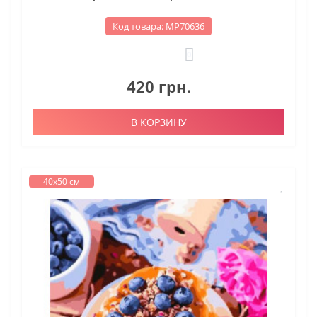
Код товара: МР70636
0
420 грн.
В КОРЗИНУ
40х50 см