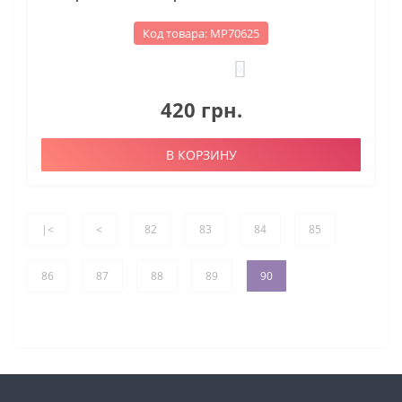
Код товара: МР70625
0
420 грн.
В КОРЗИНУ
|<
<
82
83
84
85
86
87
88
89
90