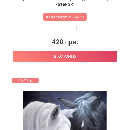
котенок"
Код товара: МР24618
0
420 грн.
В КОРЗИНУ
40х50 см