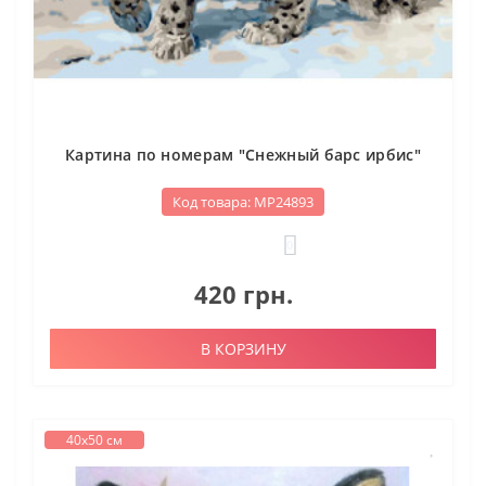
Картина по номерам "Снежный барс ирбис"
Код товара: МР24893
0
420 грн.
В КОРЗИНУ
40х50 см