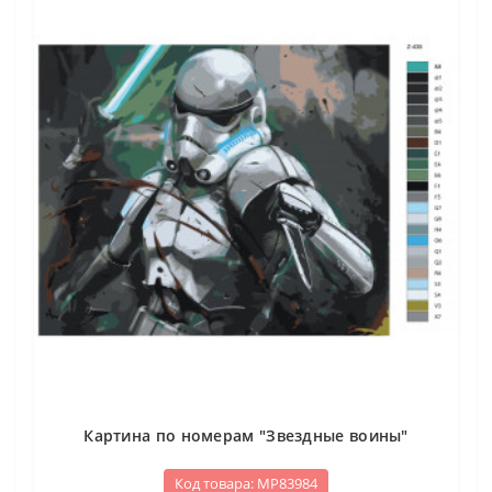
Картина по номерам "Звездные воины"
Код товара: МР83984