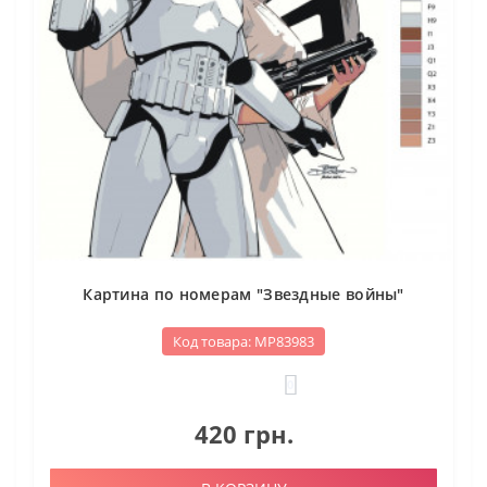
Картина по номерам "Звездные войны"
Код товара: МР83983
0
420 грн.