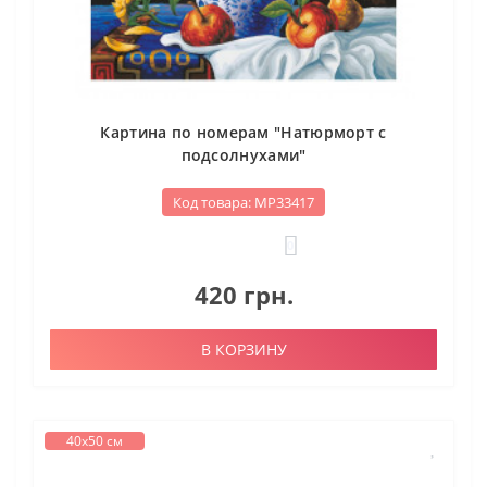
Картина по номерам "Натюрморт с
подсолнухами"
Код товара: МР33417
0
420 грн.
В КОРЗИНУ
40х50 см