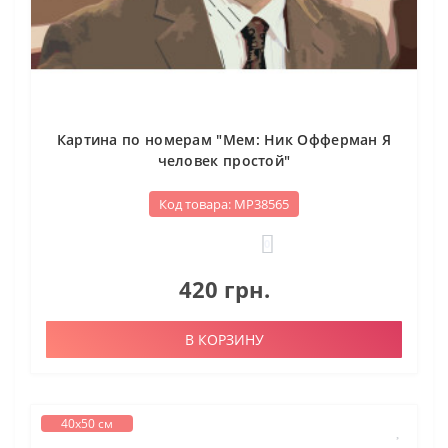
Картина по номерам "Мем: Ник Офферман Я
человек простой"
Код товара: МР38565
0
420 грн.
В КОРЗИНУ
40х50 см