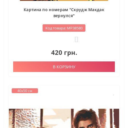
Картина по номерам "Скрудж Макдак
вернулся"
Код товара: МР38580
0
420 грн.
В КОРЗИНУ
40х50 см