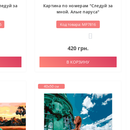
ледуй за
Картина по номерам "Следуй за
"
мной. Алые паруса"
6
Код товара: МР7816
0
420 грн.
В КОРЗИНУ
40х50 см