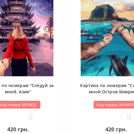
 по номерам "Следуй за
Картина по номерам "С
мной. Азия"
мной Остров Маври
Код товара: МР6432
Код товара: МР4947
0
0
420 грн.
420 грн.