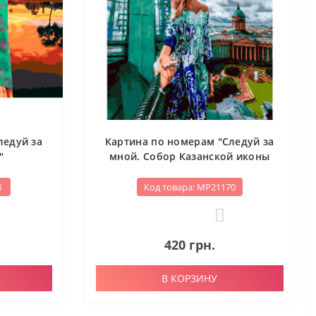
ледуй за
Картина по номерам "Следуй за
"
мной. Собор Казанской иконы
Божей Матери"
8
Код товара: МР21170
0
420 грн.
В КОРЗИНУ