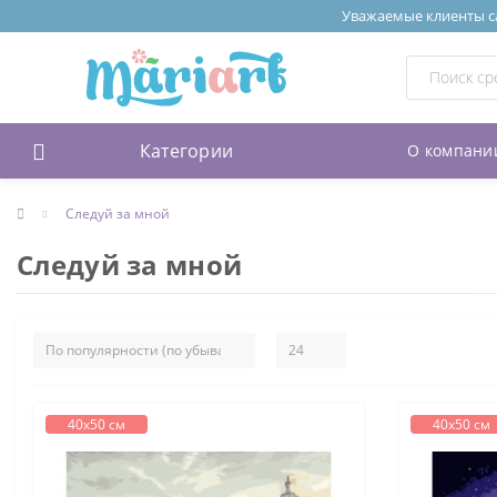
Уважаемые клиенты сай
Категории
О компани
Следуй за мной
Следуй за мной
40х50 см
40х50 см