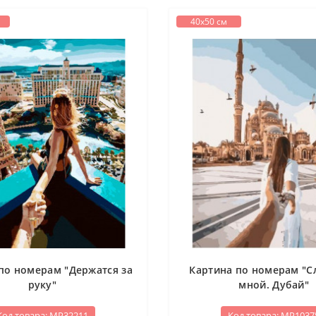
40х50 см
по номерам "Держатся за
Картина по номерам "С
руку"
мной. Дубай"
Код товара: МР32211
Код товара: МР1037