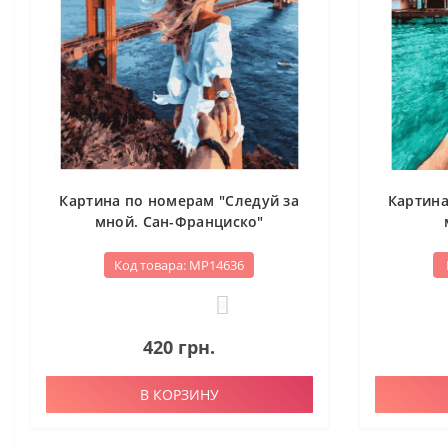
Картина по номерам "Следуй за
Картина
мной. Сан-Франциско"
Код товара: МР14636
0
420 грн.
В КОРЗИНУ