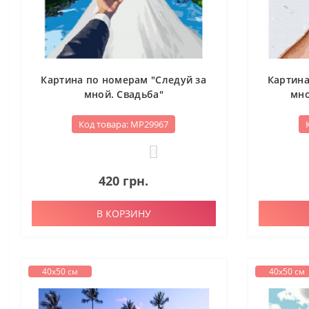
Картина по номерам "Следуй за
Картина
мной. Свадьба"
мно
Код товара: МР29967
0
420 грн.
В КОРЗИНУ
40х50 см
40х50 см