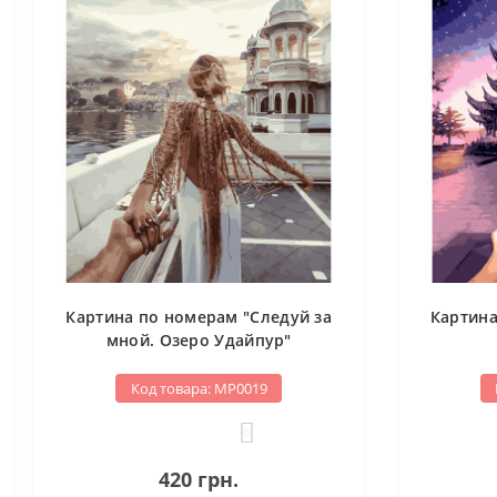
Картина по номерам "Следуй за
Картина
мной. Озеро Удайпур"
Код товара: МР0019
0
420 грн.