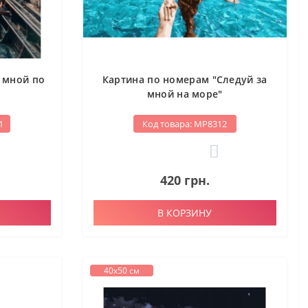
 мной по
Картина по номерам "Следуй за
мной на море"
1
Код товара: МР8312
0
420 грн.
В КОРЗИНУ
40х50 см