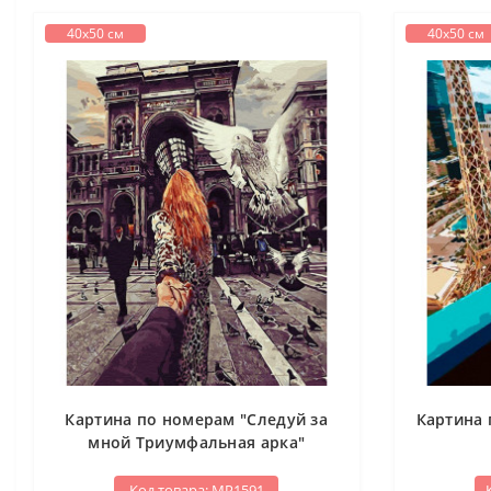
40х50 см
40х50 см
Картина по номерам "Следуй за
Картина 
мной Триумфальная арка"
Код товара: МР1591