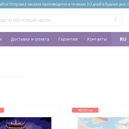
та! Отправка заказов производится в течении 2-3 дней в будние дни.
RU
и
Доставка и оплата
Гарантия
Контакты
40х50 см