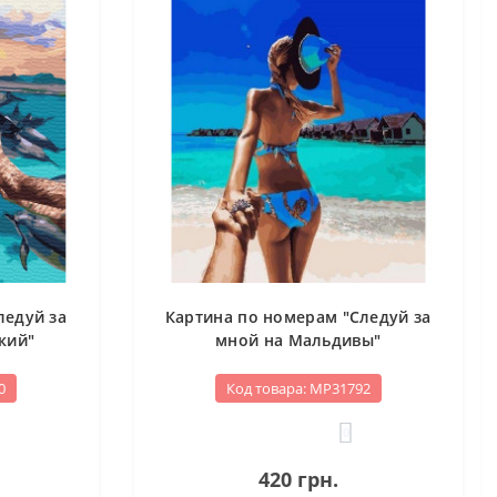
ледуй за
Картина по номерам "Следуй за
кий"
мной на Мальдивы"
0
Код товара: МР31792
0
420 грн.