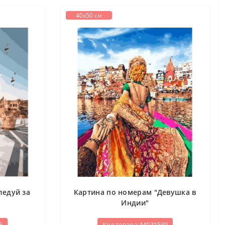
40х50 см
ледуй за
Картина по номерам "Девушка в
Индии"
5
Код товара: МР31589