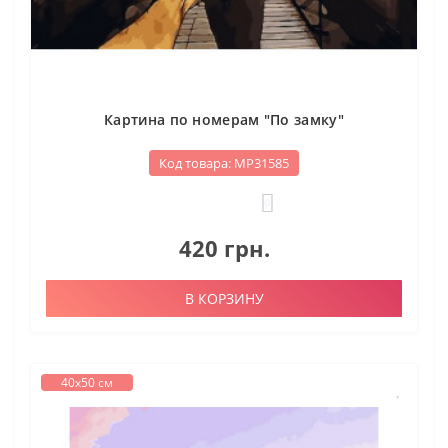
Картина по номерам "По замку"
Код товара: МР31585
0
420 грн.
В КОРЗИНУ
40х50 см