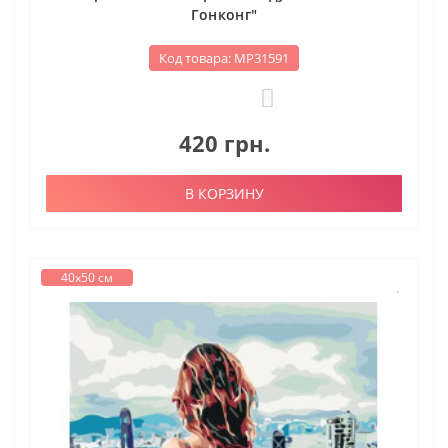
Гонконг"
Код товара: МР31591
0
420 грн.
В КОРЗИНУ
40х50 см