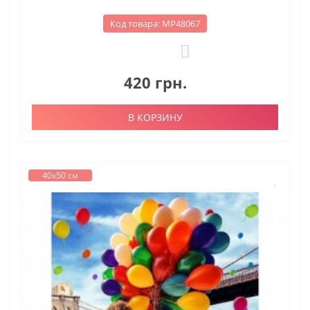
Код товара: МР48067
0
420 грн.
В КОРЗИНУ
40х50 см